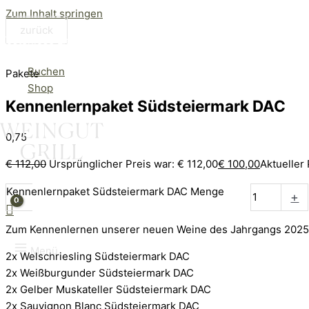
Zum Inhalt springen
zurück
Kostenlose Lieferung ab 100€ (AT) / 150€ (DE)
Buchen
Pakete
Shop
Kennenlernpaket Südsteiermark DAC
0,75
€
112,00
Ursprünglicher Preis war: € 112,00
€
100,00
Aktueller 
Kennenlernpaket Südsteiermark DAC Menge
-
+
Zum Kennenlernen unserer neuen Weine des Jahrgangs 2025 b
Menü
2x Welschriesling Südsteiermark DAC
2x Weißburgunder Südsteiermark DAC
2x Gelber Muskateller Südsteiermark DAC
2x Sauvignon Blanc Südsteiermark DAC