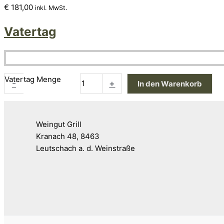
€
181,00
inkl. MwSt.
Vatertag
Vatertag Menge
-
+
In den Warenkorb
Weingut Grill
Kranach 48, 8463
Leutschach a. d. Weinstraße